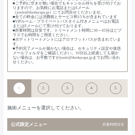
■ご予約に空きが無い場合でもキャンセル待ちを受け付けてお
りますので、お気軽にお電話またはEメール
（joule@thedayspa.jp）にてお問合せくださいませ。
■全ての料金には消費税とサービス料15％が含まれています
■VIPルーム・プライベートバスタイム付きメニューはお電話
またはEメールにて受け付けております。
■所要時間は目安です。トリートメント時間に30～45分ほどプ
ラスでお時間をご用意ください。
■ボディトリートメントにはアロマフットバスが含まれていま
す。
■予約完了メールが届かない場合は、セキュリティ設定や迷惑
メールフォルダをご確認ください。10分以上経過しても届か
ない場合は、お手数ですがjoule@thedayspa.jpまでお問い合わ
せください。
1.
2.
3.
4.
5.
施術メニュー
来店時間選択
お客様情報入
確認
予約完了
選択
力
施術メニューを選択してください。
公式限定メニュー
所要時間目安