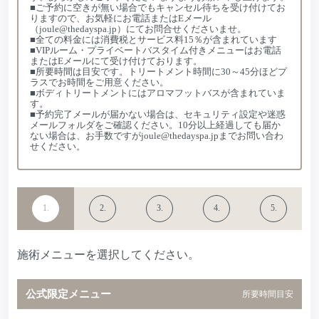
■ご予約に空きが無い場合でもキャンセル待ちを受け付けてお
りますので、お気軽にお電話またはEメール
（joule@thedayspa.jp）にてお問合せくださいませ。
■全ての料金には消費税とサービス料15％が含まれています
■VIPルーム・プライベートバスタイム付きメニューはお電話
またはEメールにて受け付けております。
■所要時間は目安です。トリートメント時間に30～45分ほどプ
ラスでお時間をご用意ください。
■ボディトリートメントにはアロマフットバスが含まれていま
す。
■予約完了メールが届かない場合は、セキュリティ設定や迷惑
メールフォルダをご確認ください。10分以上経過しても届か
ない場合は、お手数ですがjoule@thedayspa.jpまでお問い合わ
せください。
1.
2.
3.
4.
5.
施術メニュー
来店時間選択
お客様情報入
確認
予約完了
選択
力
施術メニューを選択してください。
公式限定メニュー
所要時間目安