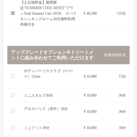
【土日祝料金】期間限
定"SUMMER COOL RESET"プラ
ンTotal Summer Care 105分 ※バイ
¥ 48,200
135分
オハッキングルーム30分無料利用
特典付き
アップグレードオプション※トリートメ
所要時間目安
ントに組み合わせてご利用いただけます
ボディパーツスクラブ（1パー
ツ）15min
¥ 10,000
15分
ミニスカルプ30分
¥ 18,000
30分
アロマバック（背中）30分
¥ 18,000
30分
ミニフット30分
¥ 18,000
30分