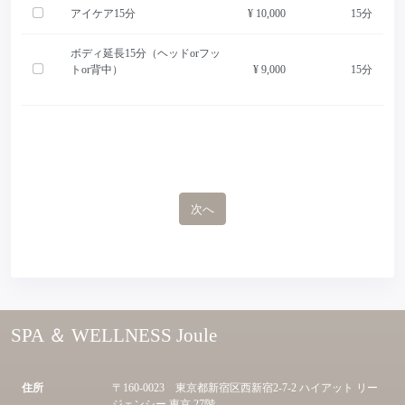
アイケア15分
¥ 10,000
15分
ボディ延長15分（ヘッドorフッ
トor背中）
¥ 9,000
15分
次へ
SPA ＆ WELLNESS Joule
住所
〒160-0023 東京都新宿区西新宿2-7-2 ハイアット リー
ジェンシー 東京 27階