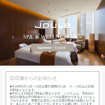
SPA ＆ WELLNESS Joule
Japanese
English
店舗からのお知らせ
■2026年8月13日～16日は繁忙期間のため、13・14日は土日祝
日料金となります。
■平日と土日祝日で料金が異なります。システム上、予約日が
祝日の場合は平日料金のメニューのみ選択ができるようになっ
ておりますが、実際のお支払いは土日祝日料金の金額となりま
す。あらかじめご了承くださいますようお願い申し上げます。